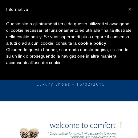
×
Informativa
Questo sito o gli strumenti terzi da questo utilizzati si avvalgono
di cookie necessari al funzionamento ed utili alle finalità illustrate
nella cookie policy. Se vuoi saperne di più o negare il consenso
a tutti o ad alcuni cookie, consulta la
cookie policy
.
Chiudendo questo banner, scorrendo questa pagina, cliccando
su un link o proseguendo la navigazione in altra maniera,
acconsenti all’uso dei cookie.
HOME
the Micam 2015
COLLEZIONE P/E 2026
Luxury Shoes - 16/02/2015
COLLEZIONE A/I 2025-26
SHOP
VIDEO
NEWS