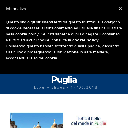
×
Informativa
Questo sito o gli strumenti terzi da questo utilizzati si avvalgono
di cookie necessari al funzionamento ed utili alle finalità illustrate
nella cookie policy. Se vuoi saperne di più o negare il consenso
a tutti o ad alcuni cookie, consulta la
cookie policy
.
Chiudendo questo banner, scorrendo questa pagina, cliccando
su un link o proseguendo la navigazione in altra maniera,
acconsenti all’uso dei cookie.
HOME
Tutto il bello del made in
COLLEZIONE P/E 2026
Puglia
COLLEZIONE A/I 2025-26
Luxury Shoes - 14/06/2018
SHOP
VIDEO
NEWS